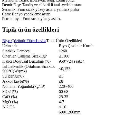
Metalurji: Yedek izolasyon, kalıp izolasyonu.
Demir Dışı: Tandiş ve elektrikli tank yedek astarı.
Seramik: Fırın sıcak yüzey astarı, yanmaz plaka
Cam: Banyo yedekleme astarı
Petrokimya: Fırın sıcak yüzey astarı.
Tipik ürün özellikleri
Biyo Çözünür Fiber Levha
Tipik Ürün Özellikleri
Ürün adı
Biyo Çözünür Kurulu
Sıcaklık Derecesi
1260
Önerilen Çalışma Sıcaklığı°
≤1100
Kalıcı Doğrusal Büzülme (%)
950°×24 saat≤4
Isıl İletkenlik (Ortalama Sıcaklık
≤0,153
500°C)W/(mk)
Su içeriği(%)
≤1
Akkor kaybı(%)
≤8
Nominal Yoğunluk(kg/m³)
220~400
SiO2 (%)
60-68
CaO (%)
25-35
MgO (%)
4-7
Al2 O3
<1,0
600/1200mm