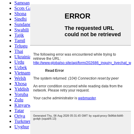
Samoan
Scots Gaelic
Shona
Sindhi
Sundanese
Swahili
Tajik
Tamil
Telugu
Thai
Ukrainian
Urdu
Uzbek
Vietnamese
Welsh
Xhosa
Yiddish
Yoruba
Zulu
Kinyarwanda
Tatar
Oriya
Turkmen
Uyghur