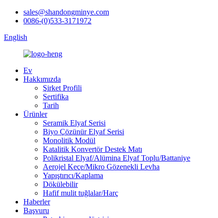
sales@shandongminye.com
0086-(0)533-3171972
English
Ev
Hakkımızda
Şirket Profili
Sertifika
Tarih
Ürünler
Seramik Elyaf Serisi
Biyo Çözünür Elyaf Serisi
Monolitik Modül
Katalitik Konvertör Destek Matı
Polikristal Elyaf/Alümina Elyaf Toplu/Battaniye
Aerojel Keçe/Mikro Gözenekli Levha
Yapıştırıcı/Kaplama
Dökülebilir
Hafif mulit tuğlalar/Harç
Haberler
Başvuru