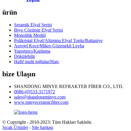
ürün
Seramik Elyaf Serisi
Biyo Çözünür Elyaf Serisi
Monolitik Modül
Polikristal Elyaf/Alümina Elyaf Toplu/Battaniye
Aerojel Keçe/Mikro Gözenekli Levha
Yapıştırıcı/Kaplama
Dökülebilir
Hafif mulit tuğlalar/Harç
bize Ulaşın
SHANDONG MINYE REFRAKTER FİBER CO., LTD.
0086-(0)533-3171972
sales@shandongminye.com
www.minyeceramicfiber.com
© Copyright - 2010-2023: Tüm Hakları Saklıdır.
Sıcak Ürünler
-
Site haritası