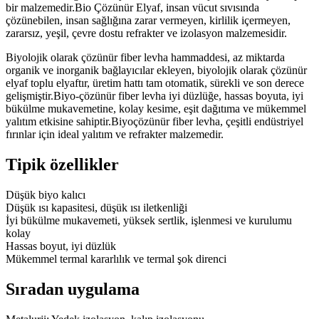
bir malzemedir.Bio Çözünür Elyaf, insan vücut sıvısında
çözünebilen, insan sağlığına zarar vermeyen, kirlilik içermeyen,
zararsız, yeşil, çevre dostu refrakter ve izolasyon malzemesidir.
Biyolojik olarak çözünür fiber levha hammaddesi, az miktarda
organik ve inorganik bağlayıcılar ekleyen, biyolojik olarak çözünür
elyaf toplu elyaftır, üretim hattı tam otomatik, sürekli ve son derece
gelişmiştir.Biyo-çözünür fiber levha iyi düzlüğe, hassas boyuta, iyi
bükülme mukavemetine, kolay kesime, eşit dağıtıma ve mükemmel
yalıtım etkisine sahiptir.Biyoçözünür fiber levha, çeşitli endüstriyel
fırınlar için ideal yalıtım ve refrakter malzemedir.
Tipik özellikler
Düşük biyo kalıcı
Düşük ısı kapasitesi, düşük ısı iletkenliği
İyi bükülme mukavemeti, yüksek sertlik, işlenmesi ve kurulumu
kolay
Hassas boyut, iyi düzlük
Mükemmel termal kararlılık ve termal şok direnci
Sıradan uygulama