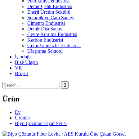
Petrokimya endüstrisi
Demir Çelik Endüstrisi
Enerji Üretim Sektörü
Seramik ve Cam Sanayi
Çimento Endüstrisi
Demir Dışı Sanayi
Çevre Koruma Endüstrisi
Karbon Endüstrisi
Gemi Yanmazlık Endüstrisi
Ulaştırma Sektörü
İş ortağı
Bize Ulaşın
VR
Broşür
Ürün
Ev
Ürünler
Biyo Çözünür Elyaf Serisi