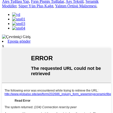
Ateş Tuğlası Yap
,
Fırın Pişmiş Tuğlalar
,
Aes Tekstil
,
Seramik
Modüller
,
Süper Yün Plus Kağıt
,
Yalıtım Örtüsü Malzemesi
,
Eposta gönder
x